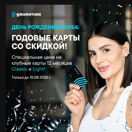
Ваш проводник в мир лёгкости:
тренер
Ватулина
Валерия
Не упустите шанс подарить себе состояние полёта!
Запись уже открыта в приложении и у
администраторов.
Начните новую жизнь с лёгким телом и ясным
сознанием — с Reflex Stretch!
ПОДРОБНЕЕ