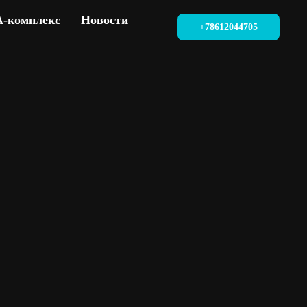
A-комплекс
Новости
+78612044705