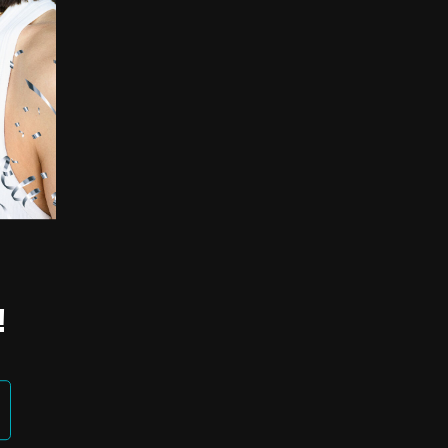
соревнования для
очетающая
 Задания
жнения
ских элементов.
женщины
!
шн фитнес-клуба.