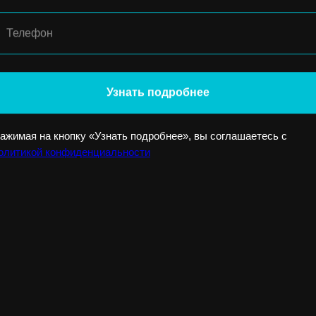
аявки на участие
Телефон
1.12.2020 по 18.12.2020 г. Фактом приёма заяв
 является заполнение анкеты участника.
Узнать подробнее
ный текст положения
ажимая на кнопку «Узнать подробнее», вы соглашаетесь с
олитикой конфиденциальности