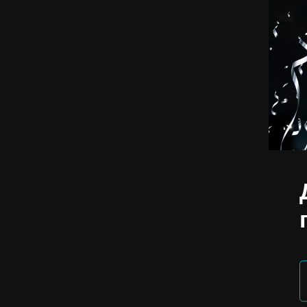
19 декабря 2020
членов клуба по
Наши соревнова
в себе тестиров
включают в себ
с собственным в
Соревнования п
в возрасте от 14
Регистрация на 
Участие бесплат