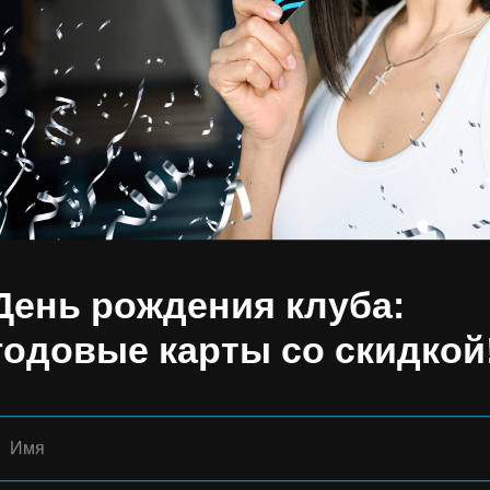
 года в фитнес-клубе «Джиматика» состоятся 
 кроссфиту.
ния отличает уникальная фитнес-программа, с
ание работоспособности в различных заданиях.
я аэробные комплексы, силовые задания, упра
есом на выносливость, комбинации гимнастиче
ройдут в индивидуальном зачете: мужчины и 
День рождения клуба:
 до 55 лет.
годовые карты со скидкой
соревнования осуществляется на стойке ресеп
Имя
ное!