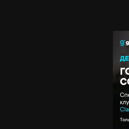
Полож
сорев