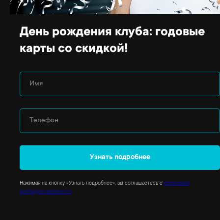
ПОДРОБНЕЕ
ПОДРОБНЕЕ
День рождения клуба: годовые
карты со скидкой!
Имя
SPA-процедуры
Детская комната
Телефон
ПОДРОБНЕЕ
ПОДРОБНЕЕ
Узнать подробнее
Нажимая на кнопку «Узнать подробнее», вы соглашаетесь с
политикой
конфиденциальности